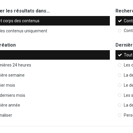
r les résultats dans…
Recherc
et corps des contenus
Cont
 des contenus uniquement
Cont
réation
Dernièr
Tout
nières 24 heures
Les 
nière semaine
La d
ier mois
Le d
 derniers mois
Les 
nière année
La d
naliser
Pers