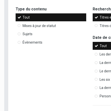
Type du contenu
Recherche
Tout
Titres 
Mises à jour de statut
Titres
Sujets
Date de c
Évènements
Tout
Les der
La der
Le dern
Les six
La der
Person