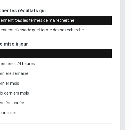
her les résultats qui…
iennent
tous
les termes de ma recherche
iennent
n’importe
quel terme de ma recherche
e mise à jour
dernières 24 heures
ernière semaine
ernier mois
six derniers mois
ernière année
onnaliser