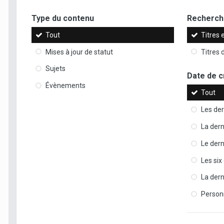
Type du contenu
Recherche
Tout
Titres 
Mises à jour de statut
Titres
Sujets
Date de c
Évènements
Tout
Les der
La der
Le dern
Les six
La der
Person