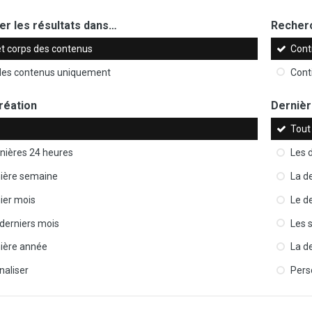
r les résultats dans…
Recherc
et corps des contenus
Cont
 des contenus uniquement
Cont
réation
Dernièr
Tout
nières 24 heures
Les 
nière semaine
La d
ier mois
Le d
 derniers mois
Les 
nière année
La d
naliser
Pers