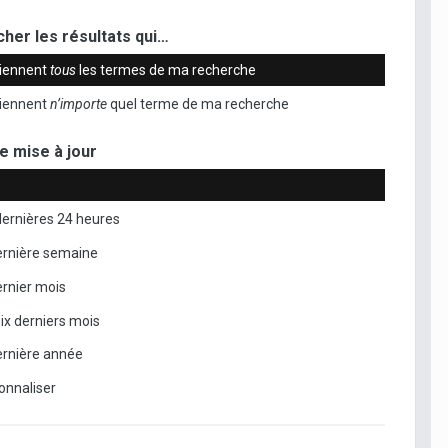
her les résultats qui…
iennent
tous
les termes de ma recherche
iennent
n’importe
quel terme de ma recherche
e mise à jour
dernières 24 heures
ernière semaine
ernier mois
six derniers mois
ernière année
onnaliser