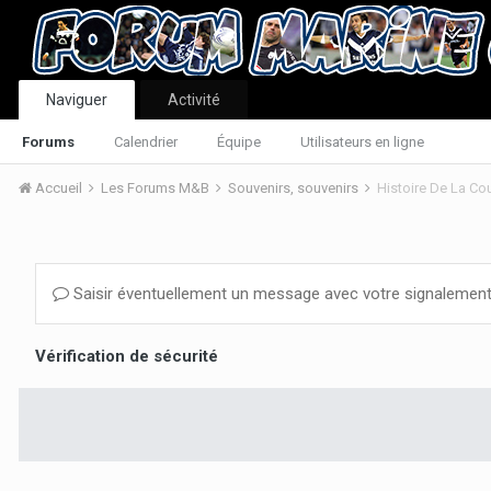
Naviguer
Activité
Forums
Calendrier
Équipe
Utilisateurs en ligne
Accueil
Les Forums M&B
Souvenirs, souvenirs
Histoire De La C
Saisir éventuellement un message avec votre signalement
Vérification de sécurité