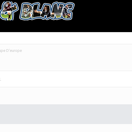
oupe D'europe
.