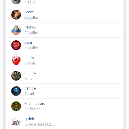
1 août
Steve
25 juillet
Pedrox
21 juillet
pam
15 juillet
mario
10 juin
JEJE67
9 mai
Patrice
7 avril
krishna porc
15 février
gidebo
5 décembre 2025