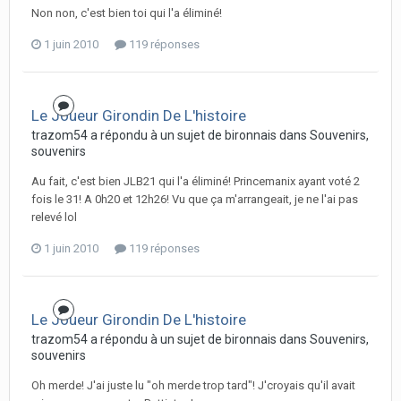
Non non, c'est bien toi qui l'a éliminé!
1 juin 2010
119 réponses
Le Joueur Girondin De L'histoire
trazom54 a répondu à un sujet de bironnais dans
Souvenirs,
souvenirs
Au fait, c'est bien JLB21 qui l'a éliminé! Princemanix ayant voté 2
fois le 31! A 0h20 et 12h26! Vu que ça m'arrangeait, je ne l'ai pas
relevé lol
1 juin 2010
119 réponses
Le Joueur Girondin De L'histoire
trazom54 a répondu à un sujet de bironnais dans
Souvenirs,
souvenirs
Oh merde! J'ai juste lu "oh merde trop tard"! J'croyais qu'il avait