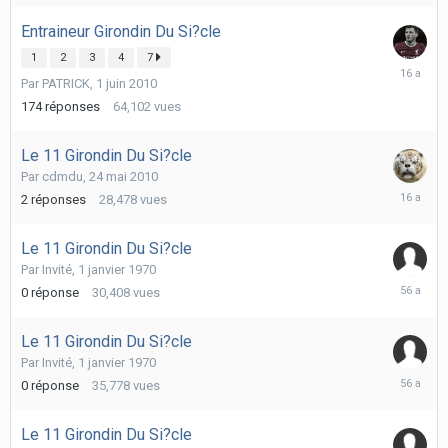
Entraineur Girondin Du Si?cle
1
2
3
4
7
18
Par
PATRICK
,
1 juin 2010
juin
2010
174
réponses
64,102
vues
Le 11 Girondin Du Si?cle
Par
cdmdu
,
24 mai 2010
24
2
réponses
28,478
vues
mai
2010
Le 11 Girondin Du Si?cle
Par Invité,
1 janvier 1970
1
0
réponse
30,408
vues
janvier
1970
Le 11 Girondin Du Si?cle
Par Invité,
1 janvier 1970
1
0
réponse
35,778
vues
janvier
1970
Le 11 Girondin Du Si?cle