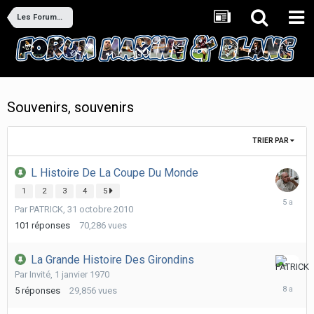
Les Forums M&B
Souvenirs, souvenirs
TRIER PAR
L Histoire De La Coupe Du Monde
1
2
3
4
5
24
Par
PATRICK
,
31 octobre 2010
novembr
2020
101
réponses
70,286
vues
La Grande Histoire Des Girondins
3
Par Invité,
1 janvier 1970
juin
5
réponses
29,856
vues
2018