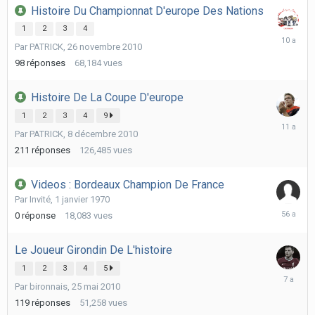
Histoire Du Championnat D'europe Des Nations
1
2
3
4
18
Par
PATRICK
,
26 novembre 2010
mai
2016
98
réponses
68,184
vues
Histoire De La Coupe D'europe
1
2
3
4
9
4
Par
PATRICK
,
8 décembre 2010
août
2015
211
réponses
126,485
vues
Videos : Bordeaux Champion De France
Par Invité,
1 janvier 1970
1
0
réponse
18,083
vues
janvier
1970
Le Joueur Girondin De L'histoire
1
2
3
4
5
17
Par
bironnais
,
25 mai 2010
mars
2019
119
réponses
51,258
vues