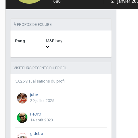
686
21 janvier 20
À PROPOS DE FCUUBE
Rang
M&B boy
VISITEURS RÉCENTS DU PROFIL
5,025 visualisations du profil
jube
29 juillet 2025
PeDrO
14 août 2023
gidebo