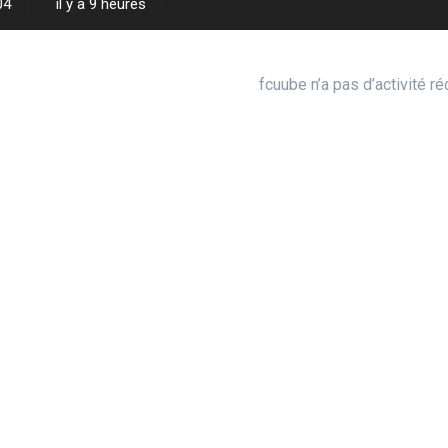
04
il y a 9 heures
fcuube n’a pas d’activité ré