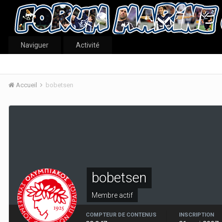
Naviguer
Activité
Accueil
bobetsen
bobetsen
Membre actif
COMPTEUR DE CONTENUS
INSCRIPTION