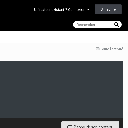
S’inscrire
Utilisateur existant ? Connexion
Toute l’activité
Parcourir son contenu