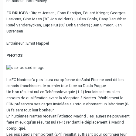
Entraîneur : Bob Paisley
FC BRUGES :
Birger Jensen ; Fons Bastijns, Eduard Krieger, Georges
Leekens, Gino Maes (70' Jos Volders) ; Julien Cools, Dany Decubber,
René Vandereycken, Lajos Kü (58' Dirk Sanders) ; Jan Simeon, Jan
Sørensen
Entraîneur : Ernst Happel
PHOTOS
Le FC Nantes n'a pas l'aura européenne de Saint Etienne ceci dit les
canaris franchissent le premier tour face au Dukla Prague.
Un bon résultat nul en Tchécoslovaquie (1-1) leur laissait tous les
espoirs de qualification avant la réception à Nantes. Péniblement le
FCN préservera ses cages inviolées au retour obtenant un laborieux (0-
0) faisant tout leur bonheur.
En huitièmes Nantes recevait l'Atletico Madrid , les jaunes ne pouvaient
faire mieux qu'un résultat nul (1-1) rendant le déplacement à Madrid
compliqué.
Les espagnols l'emportent (2-1) résultat suffisant pour continuer leur