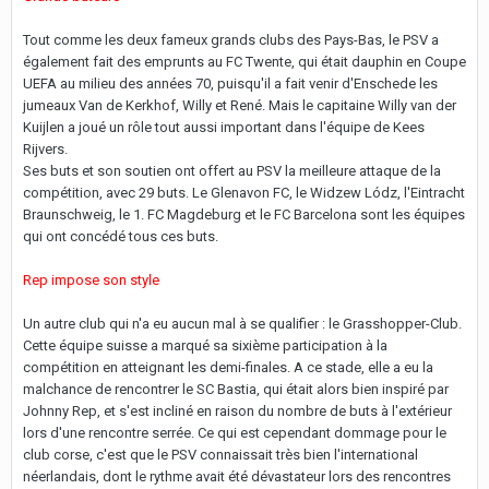
Tout comme les deux fameux grands clubs des Pays-Bas, le PSV a
également fait des emprunts au FC Twente, qui était dauphin en Coupe
UEFA au milieu des années 70, puisqu'il a fait venir d'Enschede les
jumeaux Van de Kerkhof, Willy et René. Mais le capitaine Willy van der
Kuijlen a joué un rôle tout aussi important dans l'équipe de Kees
Rijvers.
Ses buts et son soutien ont offert au PSV la meilleure attaque de la
compétition, avec 29 buts. Le Glenavon FC, le Widzew Lódz, l'Eintracht
Braunschweig, le 1. FC Magdeburg et le FC Barcelona sont les équipes
qui ont concédé tous ces buts.
Rep impose son style
Un autre club qui n'a eu aucun mal à se qualifier : le Grasshopper-Club.
Cette équipe suisse a marqué sa sixième participation à la
compétition en atteignant les demi-finales. A ce stade, elle a eu la
malchance de rencontrer le SC Bastia, qui était alors bien inspiré par
Johnny Rep, et s'est incliné en raison du nombre de buts à l'extérieur
lors d'une rencontre serrée. Ce qui est cependant dommage pour le
club corse, c'est que le PSV connaissait très bien l'international
néerlandais, dont le rythme avait été dévastateur lors des rencontres