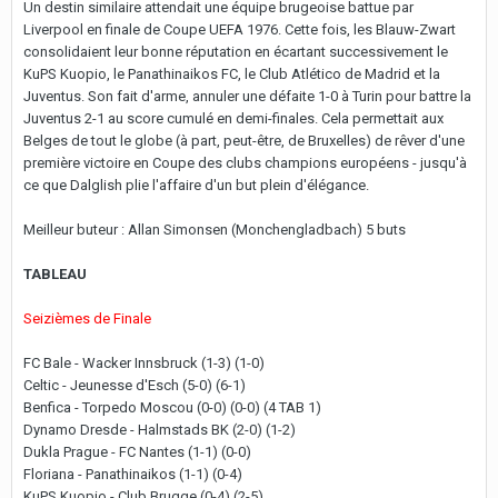
Un destin similaire attendait une équipe brugeoise battue par
Liverpool en finale de Coupe UEFA 1976. Cette fois, les Blauw-Zwart
consolidaient leur bonne réputation en écartant successivement le
KuPS Kuopio, le Panathinaikos FC, le Club Atlético de Madrid et la
Juventus. Son fait d'arme, annuler une défaite 1-0 à Turin pour battre la
Juventus 2-1 au score cumulé en demi-finales. Cela permettait aux
Belges de tout le globe (à part, peut-être, de Bruxelles) de rêver d'une
première victoire en Coupe des clubs champions européens - jusqu'à
ce que Dalglish plie l'affaire d'un but plein d'élégance.
Meilleur buteur : Allan Simonsen (Monchengladbach) 5 buts
TABLEAU
Seizièmes de Finale
FC Bale - Wacker Innsbruck (1-3) (1-0)
Celtic - Jeunesse d'Esch (5-0) (6-1)
Benfica - Torpedo Moscou (0-0) (0-0) (4 TAB 1)
Dynamo Dresde - Halmstads BK (2-0) (1-2)
Dukla Prague - FC Nantes (1-1) (0-0)
Floriana - Panathinaikos (1-1) (0-4)
KuPS Kuopio - Club Brugge (0-4) (2-5)