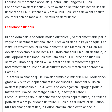
l'équipe du moment s'appelait Queen's Park Rangers FC. Les
Londoniens avaient inscrit 26 buts avant de se faire éliminer en 8es de
finale face à l'AEK Athenes aux tirs au but. Les Grecs devaient ensuite
courber l'échine face à la Juventus en demi-finale.
Le triomphe turinois
Bilbao dominait la seconde moitié du tableau, partiellement aidé par la
vague de sentiment nationaliste qui prévalait dans le Pays basque. Les
visiteurs étaient accueillis chaudement à San Mamés, et le Milan AC
devait par exemple s'incliner 4-1 au troisième tour. En quart de finale, le
duel opposant les Basques aux Catalans du FC Barcelone fut plus
serré et Bilbao se qualifiait 4-3 au total des deux rencontres grâce
notamment au doublé de Javier Irureta lors du match nul décroché au
Camp Nou.
Toutefois, la chance qui leur avait permis d'éliminer le RWD Molenbeek
grâce aux buts en déplacement les délaissait au moment où ils en
avaient le plus besoin. La Juventus se déplaçait en Espagne pour le
match retour avec une marge d'un but, inscrit par Tardelli.
Lorsque Bettega doublait cette avance après sept minutes, les Italiens
pouvaient alors jouer dans un fauteuil. Les buts d'Irureta et de Carlos
Ruiz n'y changeaient rien, la Coupe était italienne cette année-là.