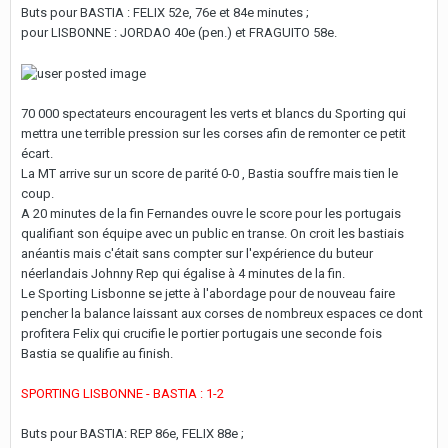
Buts pour BASTIA : FELIX 52e, 76e et 84e minutes ;
pour LISBONNE : JORDAO 40e (pen.) et FRAGUITO 58e.
70 000 spectateurs encouragent les verts et blancs du Sporting qui
mettra une terrible pression sur les corses afin de remonter ce petit
écart.
La MT arrive sur un score de parité 0-0 , Bastia souffre mais tien le
coup.
A 20 minutes de la fin Fernandes ouvre le score pour les portugais
qualifiant son équipe avec un public en transe. On croit les bastiais
anéantis mais c'était sans compter sur l'expérience du buteur
néerlandais Johnny Rep qui égalise à 4 minutes de la fin.
Le Sporting Lisbonne se jette à l'abordage pour de nouveau faire
pencher la balance laissant aux corses de nombreux espaces ce dont
profitera Felix qui crucifie le portier portugais une seconde fois
Bastia se qualifie au finish.
SPORTING LISBONNE - BASTIA : 1-2
Buts pour BASTIA: REP 86e, FELIX 88e ;