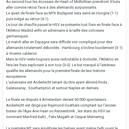
Au second tour les écossais de Heart of Midlothian prendront 4 buts
aller comme retour face à des allemands surpuissants.
Le quart de finale face au MTK Budapest sera serré en Hongrie (1-1)
puis inégal au retour (4-1).
Le tour de chauffe passé le HSV se présente tout frais en finale face à
l'Atletico Madrid enfin un adversaire à la taille des colosses
germaniques.
Le match aller en Espagne sera difficile voir compliqué pour des
allemands totalement débordés . Hambourg s'incline lourdement (3-1)
à Vicente calderon.
Mais le HSV reste toujours aussi redoutable à domicile , l'Atletico en
fera les frais explosant à son tour (3-0). Le but marqué à l'extérieur
qualifie les allemands pour la première finale de leur histoire
européenne.
L'adversaire est Anderlecht tenant du titre ayant éliminé Roda ,
Galatasaray , Southampton et surtout Naples en demies.
La finale se dispute à Amsterdam devant 60 000 spectateurs.
Anderlecht est dirigé par Raymond Goethals comptant sur l'ancien
buteur de l'Ajax Arie Haan ou Rensenbrink , les stars du HSV se
nomment Manfred Kaltz , Felix Magath et Caspar Memering.
La première MT sera équilibrée les belges ayant même failli ouvrir le