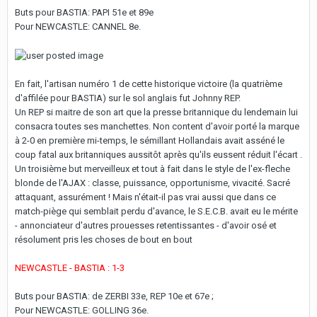
Buts pour BASTIA: PAPI 51e et 89e
Pour NEWCASTLE: CANNEL 8e.
En fait, l'artisan numéro 1 de cette historique victoire (la quatrième
d'affilée pour BASTIA) sur le sol anglais fut Johnny REP.
Un REP si maitre de son art que la presse britannique du lendemain lui
consacra toutes ses manchettes. Non content d'avoir porté la marque
à 2-0 en première mi-temps, le sémillant Hollandais avait asséné le
coup fatal aux britanniques aussitôt après qu'ils eussent réduit l'écart .
Un troisième but merveilleux et tout à fait dans le style de l'ex-fleche
blonde de l'AJAX : classe, puissance, opportunisme, vivacité. Sacré
attaquant, assurément ! Mais n'était-il pas vrai aussi que dans ce
match-piège qui semblait perdu d'avance, le S.E.C.B. avait eu le mérite
- annonciateur d'autres prouesses retentissantes - d'avoir osé et
résolument pris les choses de bout en bout
NEWCASTLE - BASTIA : 1-3
Buts pour BASTIA: de ZERBI 33e, REP 10e et 67e ;
Pour NEWCASTLE: GOLLING 36e.