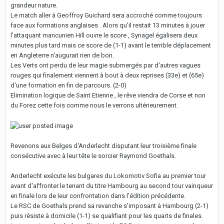
grandeur nature.
Le match aller à Geoffroy Guichard sera accroché comme toujours
face aux formations anglaises . Alors qu'il restait 13 minutes à jouer
l'attaquant mancunien Hill ouvre le score , Synagel égalisera deux
minutes plus tard mais ce score de (1-1) avant le terrible déplacement
en Angleterre n'augurait rien de bon.
Les Verts ont perdu de leur magie submergés par d'autres vagues
rouges qui finalement viennent à bout à deux reprises (33e) et (65e)
d'une formation en fin de parcours. (2-0)
Elimination logique de Saint Etienne , le rêve viendra de Corse et non
du Forez cette fois comme nous le verrons ultérieurement.
Revenons aux Belges d'Anderlecht disputant leur troisième finale
consécutive avec à leur tête le sorcier Raymond Goethals.
Anderlecht exécute les bulgares du Lokomotiv Sofia au premier tour
avant d'affronter le tenant du titre Hambourg au second tour vainqueur
en finale lors de leur confrontation dans l'édition précédente.
Le RSC de Goethals prend sa revanche s'imposant à Hambourg (2-1)
puis résiste à domicile (1-1) se qualifiant pour les quarts de finales.