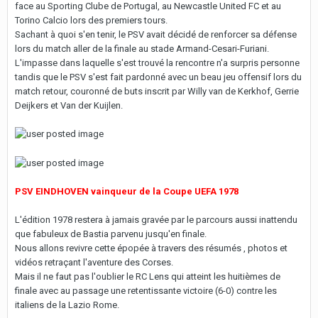
face au Sporting Clube de Portugal, au Newcastle United FC et au
Torino Calcio lors des premiers tours.
Sachant à quoi s'en tenir, le PSV avait décidé de renforcer sa défense
lors du match aller de la finale au stade Armand-Cesari-Furiani.
L'impasse dans laquelle s'est trouvé la rencontre n'a surpris personne
tandis que le PSV s'est fait pardonné avec un beau jeu offensif lors du
match retour, couronné de buts inscrit par Willy van de Kerkhof, Gerrie
Deijkers et Van der Kuijlen.
PSV EINDHOVEN vainqueur de la Coupe UEFA 1978
L'édition 1978 restera à jamais gravée par le parcours aussi inattendu
que fabuleux de Bastia parvenu jusqu'en finale.
Nous allons revivre cette épopée à travers des résumés , photos et
vidéos retraçant l'aventure des Corses.
Mais il ne faut pas l'oublier le RC Lens qui atteint les huitièmes de
finale avec au passage une retentissante victoire (6-0) contre les
italiens de la Lazio Rome.