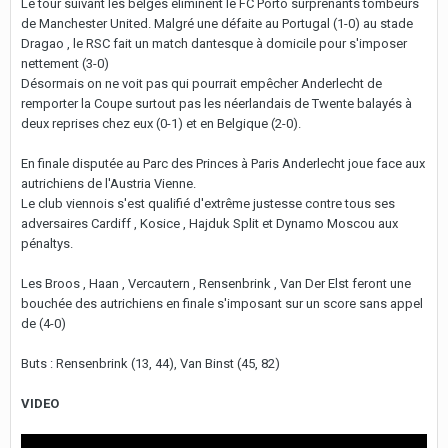
Le tour suivant les belges éliminent le FC Porto surprenants tombeurs
de Manchester United. Malgré une défaite au Portugal (1-0) au stade
Dragao , le RSC fait un match dantesque à domicile pour s'imposer
nettement (3-0)
Désormais on ne voit pas qui pourrait empêcher Anderlecht de
remporter la Coupe surtout pas les néerlandais de Twente balayés à
deux reprises chez eux (0-1) et en Belgique (2-0).
En finale disputée au Parc des Princes à Paris Anderlecht joue face aux
autrichiens de l'Austria Vienne.
Le club viennois s'est qualifié d'extrême justesse contre tous ses
adversaires Cardiff , Kosice , Hajduk Split et Dynamo Moscou aux
pénaltys.
Les Broos , Haan , Vercautern , Rensenbrink , Van Der Elst feront une
bouchée des autrichiens en finale s'imposant sur un score sans appel
de (4-0)
Buts : Rensenbrink (13, 44), Van Binst (45, 82)
VIDEO