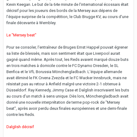
Kevin Keegan. Le but de la 64e minute de l'international écossais était
décisif pour les joueurs des bords de la Mersey aux dépens de
l'équipe surprise de la compétition, le Club Brugge KV, au cours d'une
finale décevante à Wembley.
Le "Mersey beat"
Pour se consoler, l'entraîneur de Bruges Ernst Happel pouvait égrener
sa liste de blessés, mais son sentiment était que Liverpool aurait
gagné quand même. Après tout, les Reds avaient marqué douze buts
en trois matches à domicile contre le FC Dynamo Dresden, le SL
Benfica et le VfL Borussia Mönchengladbach. L'équipe allemande
avait éliminé le FK Crvena Zvezda et le FC Wacker Innsbruck, mais ne
résistait pas au retour à Anfield malgré une victoire 2-1 obtenue à
Düsseldorf. Ray Kennedy, Jimmy Case et Dalglish inscrivaient les buts
au cours d'un match à sens unique. Dès lors, Mönchengladbach avait
donné une nouvelle interprétation de terme pop-rock de "Mersey
beat", après avoir perdu deux finales européennes et une demi-finale
contre les Reds.
Dalglish décisif