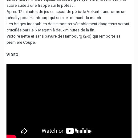
score suite à une frappe sur le poteau.
Après 12 minutes de jeu en seconde période Volkert transforme un
pénalty pour Hambourg qui sera le tournant du match
Les belges incapables de se montrer véritablement dangereux seront
crucifiés par Félix Magath à deux minutes de la fin.
Victoire nette et sans bavure de Hambourg (2-0) qui remporte sa
première Coupe.
VIDEO