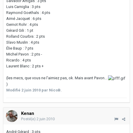
Salvador Artigas : 3 pts
Luis Carniglia : 3 pts
Raymond Goethals : 4 pts
Aimé Jacquet : 6 pts
Gernot Rohr : 4 pts
Gérard Gili : 1 pt
Rolland Courbis : 2 pts
Slavo Muslin : 4 pts
Élie Baup : 7 pts
Michel Pavon : 2 pts -
Ricardo : 4 pts
Laurent Blanc : 2 pts +
(les mecs, que vous ne l'aimiez pas, ok. Mais avant Pavon...
)
Modifié
2 juin 2010
par NicoB.
Kenan
Posté(e)
2 juin 2010
André Gérard : 3 pts