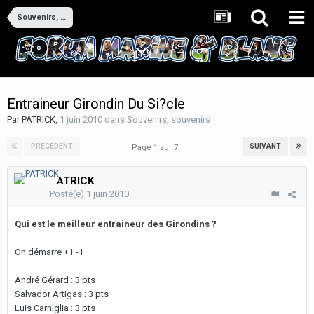
Souvenirs, souvenirs
Entraineur Girondin Du Si?cle
Par
PATRICK
,
1 juin 2010
dans
Souvenirs, souvenirs
PRÉCÉDENT
SUIVANT
Page 1 sur 7
PATRICK
Posté(e)
1 juin 2010
Qui est le meilleur entraineur des Girondins ?
On démarre +1 -1
André Gérard : 3 pts
Salvador Artigas : 3 pts
Luis Carniglia : 3 pts