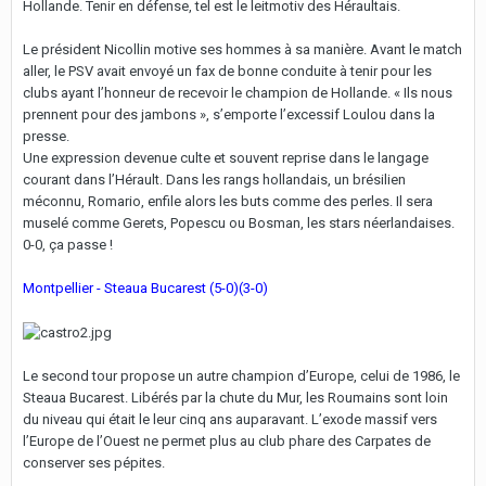
Hollande. Tenir en défense, tel est le leitmotiv des Héraultais.
Le président Nicollin motive ses hommes à sa manière. Avant le match
aller, le PSV avait envoyé un fax de bonne conduite à tenir pour les
clubs ayant l’honneur de recevoir le champion de Hollande. « Ils nous
prennent pour des jambons », s’emporte l’excessif Loulou dans la
presse.
Une expression devenue culte et souvent reprise dans le langage
courant dans l’Hérault. Dans les rangs hollandais, un brésilien
méconnu, Romario, enfile alors les buts comme des perles. Il sera
muselé comme Gerets, Popescu ou Bosman, les stars néerlandaises.
0-0, ça passe !
Montpellier - Steaua Bucarest (5-0)(3-0)
Le second tour propose un autre champion d’Europe, celui de 1986, le
Steaua Bucarest. Libérés par la chute du Mur, les Roumains sont loin
du niveau qui était le leur cinq ans auparavant. L’exode massif vers
l’Europe de l’Ouest ne permet plus au club phare des Carpates de
conserver ses pépites.