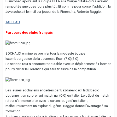
Bianconeri ajoutaient la Coupe UEFA à la Coupe d'Italie qu'ils avaient
remportée quelques jours plus tôt. Et comme pour corser l'addition, la
Juve achetait le meilleur joueur de la Fiorentina, Roberto Baggio.
TABLEAU
Parcours des clubs français
SOCHAUX élimine au premier tour la modeste équipe
luxembourgeoise de la Jeunesse Esch (7-0)(5-0).
Le second tour s'annonce redoutable avec un déplacement à Florence
pour y défier la Fiorentina qui sera finaliste de la compétition.
Les jeunes sochaliens encadrés par Bazdarevic et Hadzibegic
obtiennent un surprenant match nul (0-0) en Italie . Le début du match
retour s'annonce bien avec le carton rouge d'un italien ,
malheureusement un exploit du génial Baggio donne l'avantage à sa
formation.
Sochaux parviendra vite à égaliser par Laurey mais la défense italienne