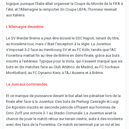
logique, puisque l'Italie allait organiser la Coupe du Monde de la FIFA à
l'été, et l'Allemagne la remporter. En Coupe UEFA, l'honneur revenait
aux Italiens.
L'Allemagne deuxième
Le SV Werder Breme a peut-être écrasé le SSC Napoli, tenant du titre,
au troisième tour, mais c'était l'exception à la règle. La Juventus
s'imposait 3-2 face au Hambourg SV et au FC Köln, tandis que l'AC
Fiorentina mettait fin au rêve de Brême en demi-finale, grâce aux buts
inscrits à l'extérieur. Typique pour la Viola, qui n'avaient marqué que six
buts en dix matches face au Club Atlético de Madrid, au FC Sochaux-
Montbéliard, au FC Dynamo Kieiv, à l'AJ Auxerre et à Brême.
La Juve aux commandes
Et ce manque de puissance devant le but allait les pénaliser lors de la
finale aller face à la Juventus. Des buts de Pierluigi Casiraghi et Luigi
De Agostini inscrits en seconde période offraient aux hommes de
Dino Zoff une victoire 3-1 au Stadio Comunale. La Juventus avait la
chance de jouer le match retour sur terrain neutre, suite à des incidents
avec des fans de la Fiorentina. Ce match se terminait par un nul et les