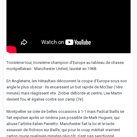
Troisième tour, troisième champion d’Europe au tableau de chasse
montpelliérain : Manchester United, lauréat en 1968.
En Angleterre, les Héraultais découvrent la coupe d’Europe sous son
angle le plus obscur : ils encaissent un but rapide de McClair (1ère
minute) mais réagissent vite. Ziober déborde et centre, Lee Martin
devient fou et égalise contre son camp (7e).
Montpellier se crée de belles occasions à 1-1 mais Padcal Baills se
fait expulser après un cinéma pas possible de Mark Hugues, qui
abuse l’arbitre italien Paireitto. Manchester fait la loi et le tacle
assassin de Robson sur Baills, qui pour le coup méritait vraiment
carton rouge quelques minutes plus tôt, n’est pas sanctionné.