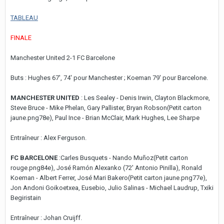
TABLEAU
FINALE
Manchester United 2-1 FC Barcelone
Buts : Hughes 67', 74' pour Manchester ; Koeman 79' pour Barcelone.
MANCHESTER UNITED
: Les Sealey - Denis Irwin, Clayton Blackmore,
Steve Bruce - Mike Phelan, Gary Pallister, Bryan Robson(Petit carton
jaune.png78e), Paul Ince - Brian McClair, Mark Hughes, Lee Sharpe
Entraîneur : Alex Ferguson.
FC BARCELONE
:Carles Busquets - Nando Muñoz(Petit carton
rouge.png84e), José Ramón Alexanko (72' Antonio Pinilla), Ronald
Koeman - Albert Ferrer, José Mari Bakero(Petit carton jaune.png77e),
Jon Andoni Goikoetxea, Eusebio, Julio Salinas - Michael Laudrup, Txiki
Begiristain
Entraîneur : Johan Cruijff.