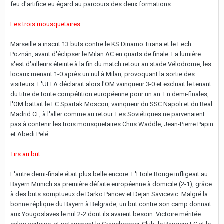
feu d'artifice eu égard au parcours des deux formations.
Les trois mousquetaires
Marseille a inscrit 13 buts contre le KS Dinamo Tirana et le Lech
Poznán, avant d'éclipser le Milan AC en quarts de finale. La lumière
s'est d'ailleurs éteinte à la fin du match retour au stade Vélodrome, les
locaux menant 1-0 après un nul à Milan, provoquant la sortie des
visiteurs. L'UEFA déclarait alors l'OM vainqueur 3-0 et excluait le tenant
du titre de toute compétition européenne pour un an. En demi-finales,
l'OM battait le FC Spartak Moscou, vainqueur du SSC Napoli et du Real
Madrid CF, à l'aller comme au retour. Les Soviétiques ne parvenaient
pas à contenir les trois mousquetaires Chris Waddle, Jean-Pierre Papin
et Abedi Pelé.
Tirs au but
L'autre demi-finale était plus belle encore. L'Etoile Rouge infligeait au
Bayern Münich sa première défaite européenne à domicile (2-1), grâce
à des buts somptueux de Darko Pancev et Dejan Savicevic. Malgré la
bonne réplique du Bayern à Belgrade, un but contre son camp donnait
aux Yougoslaves le nul 2-2 dont ils avaient besoin. Victoire méritée