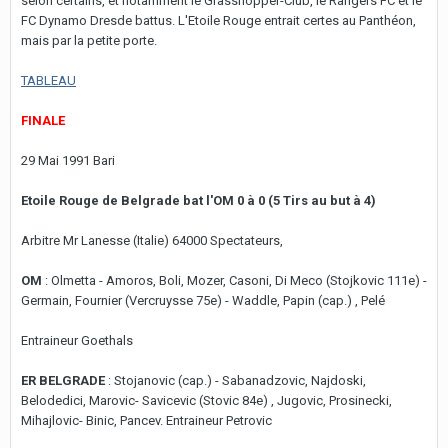
selon certains, et notamment le Grasshopper-Club, le Rangers FC et le
FC Dynamo Dresde battus. L'Etoile Rouge entrait certes au Panthéon,
mais par la petite porte.
TABLEAU
FINALE
29 Mai 1991 Bari
Etoile Rouge de Belgrade bat l'OM 0 à 0 (5 Tirs au but à 4)
Arbitre Mr Lanesse (Italie) 64000 Spectateurs,
OM
: Olmetta - Amoros, Boli, Mozer, Casoni, Di Meco (Stojkovic 111e) -
Germain, Fournier (Vercruysse 75e) - Waddle, Papin (cap.) , Pelé
Entraineur Goethals
ER BELGRADE
: Stojanovic (cap.) - Sabanadzovic, Najdoski,
Belodedici, Marovic- Savicevic (Stovic 84e) , Jugovic, Prosinecki,
Mihajlovic- Binic, Pancev. Entraineur Petrovic