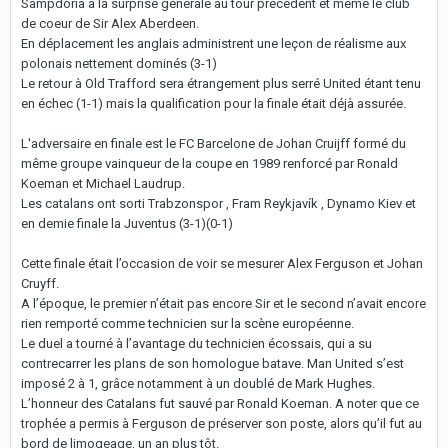
Sampdoria à la surprise générale au tour précédent et même le club
de coeur de Sir Alex Aberdeen.
En déplacement les anglais administrent une leçon de réalisme aux
polonais nettement dominés (3-1)
Le retour à Old Trafford sera étrangement plus serré United étant tenu
en échec (1-1) mais la qualification pour la finale était déjà assurée.
L'adversaire en finale est le FC Barcelone de Johan Cruijff formé du
même groupe vainqueur de la coupe en 1989 renforcé par Ronald
Koeman et Michael Laudrup.
Les catalans ont sorti Trabzonspor , Fram Reykjavík , Dynamo Kiev et
en demie finale la Juventus (3-1)(0-1)
Cette finale était l’occasion de voir se mesurer Alex Ferguson et Johan
Cruyff.
A l’époque, le premier n’était pas encore Sir et le second n’avait encore
rien remporté comme technicien sur la scène européenne.
Le duel a tourné à l’avantage du technicien écossais, qui a su
contrecarrer les plans de son homologue batave. Man United s’est
imposé 2 à 1, grâce notamment à un doublé de Mark Hughes.
L’honneur des Catalans fut sauvé par Ronald Koeman. A noter que ce
trophée a permis à Ferguson de préserver son poste, alors qu’il fut au
bord de limogeage, un an plus tôt.