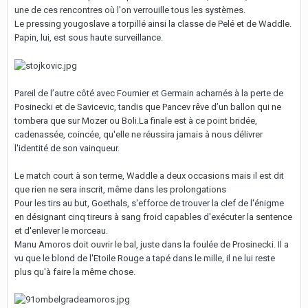
une de ces rencontres où l'on verrouille tous les systèmes.
Le pressing yougoslave a torpillé ainsi la classe de Pelé et de Waddle.
Papin, lui, est sous haute surveillance.
Pareil de l’autre côté avec Fournier et Germain acharnés à la perte de
Posinecki et de Savicevic, tandis que Pancev rêve d’un ballon qui ne
tombera que sur Mozer ou Boli.La finale est à ce point bridée,
cadenassée, coincée, qu'elle ne réussira jamais à nous délivrer
l'identité de son vainqueur.
Le match court à son terme, Waddle a deux occasions mais il est dit
que rien ne sera inscrit, même dans les prolongations
Pour les tirs au but, Goethals, s'efforce de trouver la clef de l'énigme
en désignant cinq tireurs à sang froid capables d'exécuter la sentence
et d'enlever le morceau.
Manu Amoros doit ouvrir le bal, juste dans la foulée de Prosinecki. Il a
vu que le blond de l'Etoile Rouge a tapé dans le mille, il ne lui reste
plus qu'à faire la même chose.