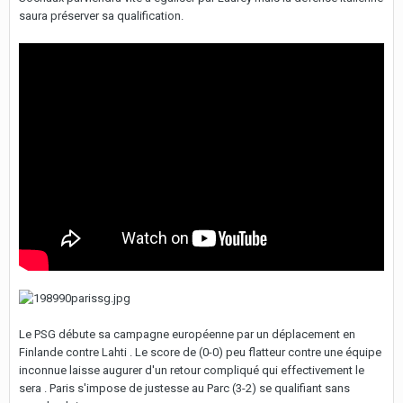
saura préserver sa qualification.
Le PSG débute sa campagne européenne par un déplacement en
Finlande contre Lahti . Le score de (0-0) peu flatteur contre une équipe
inconnue laisse augurer d'un retour compliqué qui effectivement le
sera . Paris s'impose de justesse au Parc (3-2) se qualifiant sans