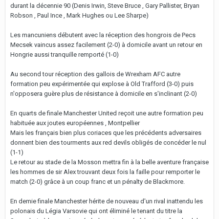
durant la décennie 90 (Denis Irwin, Steve Bruce , Gary Pallister, Bryan
Robson , Paul Ince , Mark Hughes ou Lee Sharpe)
Les mancuniens débutent avec la réception des hongrois de Pecs
Mecsek vaincus assez facilement (2-0) à domicile avant un retour en
Hongrie aussi tranquille remporté (1-0)
Au second tour réception des gallois de Wrexham AFC autre
formation peu expérimentée qui explose à Old Trafford (3-0) puis
n'opposera guère plus de résistance à domicile en s'inclinant (2-0)
En quarts de finale Manchester United reçoit une autre formation peu
habituée aux joutes européennes , Montpellier
Mais les français bien plus coriaces que les précédents adversaires
donnent bien des tourments aux red devils obligés de concéder le nul
(1-1)
Le retour au stade de la Mosson mettra fin à la belle aventure française
les hommes de sir Alex trouvant deux fois la faille pour remporter le
match (2-0) grâce à un coup franc et un pénalty de Blackmore.
En demie finale Manchester hérite de nouveau d'un rival inattendu les
polonais du Légia Varsovie qui ont éliminé le tenant du titre la