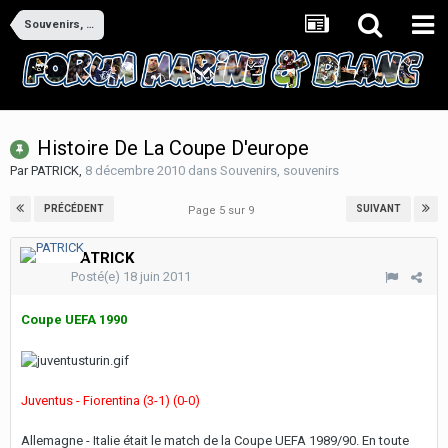
Souvenirs, souvenirs
Histoire De La Coupe D'europe
Par
PATRICK
,
8 décembre 2010
dans
Souvenirs, souvenirs
PRÉCÉDENT
SUIVANT
Page 5 sur 9
PATRICK
Posté(e)
18 juin 2011
Coupe UEFA 1990
Juventus - Fiorentina (3-1) (0-0)
Allemagne - Italie était le match de la Coupe UEFA 1989/90. En toute