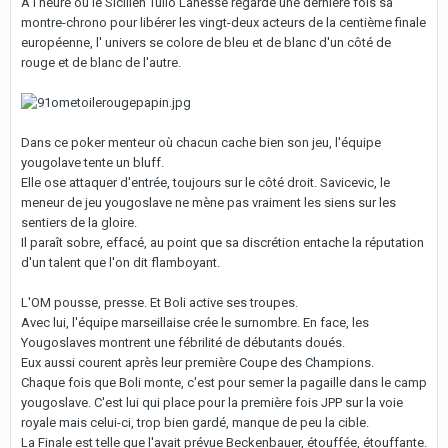
A l'heure où le Sicilien Tulio Lanesse regarde une dernière fois sa
montre-chrono pour libérer les vingt-deux acteurs de la centième finale
européenne, l' univers se colore de bleu et de blanc d'un côté de
rouge et de blanc de l'autre.
Dans ce poker menteur où chacun cache bien son jeu, l'équipe
yougolave tente un bluff.
Elle ose attaquer d'entrée, toujours sur le côté droit. Savicevic, le
meneur de jeu yougoslave ne mène pas vraiment les siens sur les
sentiers de la gloire.
Il paraît sobre, effacé, au point que sa discrétion entache la réputation
d'un talent que l'on dit flamboyant.
L'OM pousse, presse. Et Boli active ses troupes.
Avec lui, l'équipe marseillaise crée le surnombre. En face, les
Yougoslaves montrent une fébrilité de débutants doués.
Eux aussi courent après leur première Coupe des Champions.
Chaque fois que Boli monte, c'est pour semer la pagaille dans le camp
yougoslave. C'est lui qui place pour la première fois JPP sur la voie
royale mais celui-ci, trop bien gardé, manque de peu la cible.
La Finale est telle que l'avait prévue Beckenbauer, étouffée, étouffante.