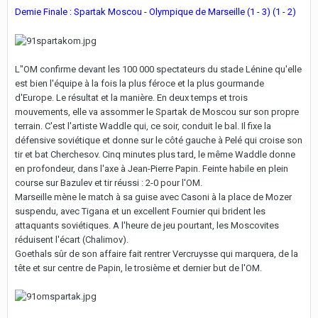
Demie Finale : Spartak Moscou - Olympique de Marseille (1 - 3) (1 - 2)
L"OM confirme devant les 100 000 spectateurs du stade Lénine qu'elle
est bien l'équipe à la fois la plus féroce et la plus gourmande
d'Europe. Le résultat et la manière. En deux temps et trois
mouvements, elle va assommer le Spartak de Moscou sur son propre
terrain. C'est l'artiste Waddle qui, ce soir, conduit le bal. Il fixe la
défensive soviétique et donne sur le côté gauche à Pelé qui croise son
tir et bat Cherchesov. Cinq minutes plus tard, le même Waddle donne
en profondeur, dans l'axe à Jean-Pierre Papin. Feinte habile en plein
course sur Bazulev et tir réussi : 2-0 pour l'OM.
Marseille mène le match à sa guise avec Casoni à la place de Mozer
suspendu, avec Tigana et un excellent Fournier qui brident les
attaquants soviétiques. A l'heure de jeu pourtant, les Moscovites
réduisent l'écart (Chalimov).
Goethals sûr de son affaire fait rentrer Vercruysse qui marquera, de la
tête et sur centre de Papin, le trosième et dernier but de l'OM.