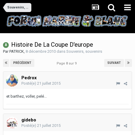
Souvenirs, souvenirs
Histoire De La Coupe D'europe
Par
PATRICK
,
8 décembre 2010
dans
Souvenirs, souvenirs
PRÉCÉDENT
SUIVANT
Page 8 sur 9
Pedrox
Posté(e)
21 juillet 2015
et barthez, voller, pelé...
gidebo
Posté(e)
21 juillet 2015