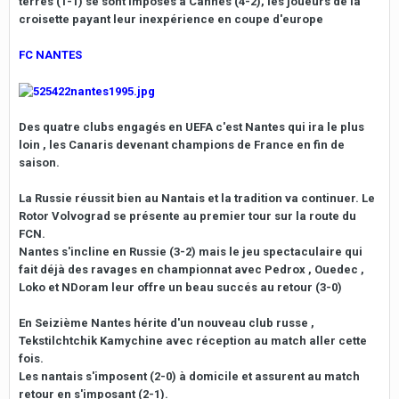
terres (1-1) se sont imposés à Cannes (4-2), les joueurs de la
croisette payant leur inexpérience en coupe d'europe
FC NANTES
Des quatre clubs engagés en UEFA c'est Nantes qui ira le plus
loin , les Canaris devenant champions de France en fin de
saison.
La Russie réussit bien au Nantais et la tradition va continuer. Le
Rotor Volvograd se présente au premier tour sur la route du
FCN.
Nantes s'incline en Russie (3-2) mais le jeu spectaculaire qui
fait déjà des ravages en championnat avec Pedrox , Ouedec ,
Loko et NDoram leur offre un beau succés au retour (3-0)
En Seizième Nantes hérite d'un nouveau club russe ,
Tekstilchtchik Kamychine avec réception au match aller cette
fois.
Les nantais s'imposent (2-0) à domicile et assurent au match
retour en s'imposant (2-1).