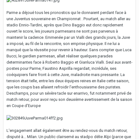
Parme a déjoué tous les pronostics qui le donnaient perdant face à
une Juventus souveraine en Championnat . Pourtant, au match aller au
stadio Ennio-Tardini, après que Dino Baggio eut donc rapidement
ouvert le score, les joueurs parmesans ne sont pas parvenus à
maintenir la cadence. Emmenée par un Vialli des grands jours, la Juve
a imposé, au fil de la rencontre, son emprise physique. Il ne lui a
manqué que la réussite pour revenir à hauteur. Sans compter que Luca
Bucci, le gardien parmesan, allait réaliser quelques parades
determinantes face à Roberto Baggio et Gianluca Vialli. Seul aux avant-
postes pour Parme, Faustino Asprilla regardait, incrédule, ses
coéquipiers faire front à cette Juve, maladroite mais pressante. La
tension était telle, entre les deux équipes reines en Italie cette saison,
que les coups bas allaient refroidir l'enthousiasme des puristes.
Deschamps, pour un sévère tacle sur enarrivo, fut notamment privé de
match retour, pour avoir reçu son deuxième avertissement de la saison
en Coupe d'Europe
L'engagement allait également être au rendez-vous du match retour,
disputé à... Milan. Un public clairsemé au stadpo délie Alpi (parce que