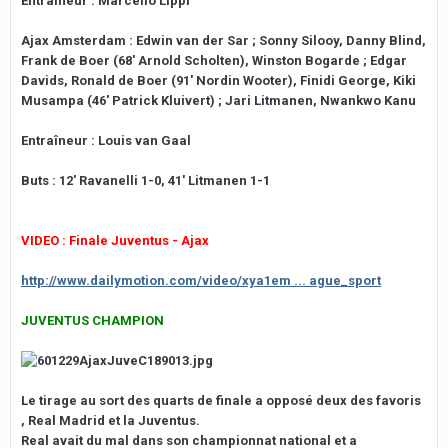
Entraîneur : Marcello Lippi
Ajax Amsterdam
: Edwin van der Sar ; Sonny Silooy, Danny Blind,
Frank de Boer (68' Arnold Scholten), Winston Bogarde ; Edgar
Davids, Ronald de Boer (91' Nordin Wooter), Finidi George, Kiki
Musampa (46' Patrick Kluivert) ; Jari Litmanen, Nwankwo Kanu
Entraîneur : Louis van Gaal
Buts : 12' Ravanelli 1-0, 41' Litmanen 1-1
VIDEO : Finale Juventus - Ajax
http://www.dailymotion.com/video/xya1em ... ague_sport
JUVENTUS CHAMPION
Le tirage au sort des quarts de finale a opposé deux des favoris
, Real Madrid et la Juventus.
Real avait du mal dans son championnat national et a