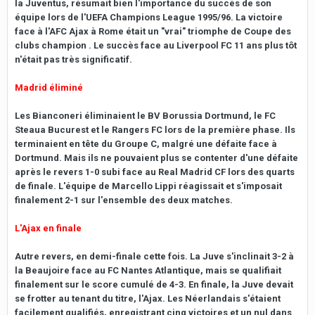
la Juventus, résumait bien l'importance du succès de son
équipe lors de l'UEFA Champions League 1995/96. La victoire
face à l'AFC Ajax à Rome était un "vrai" triomphe de Coupe des
clubs champion . Le succès face au Liverpool FC 11 ans plus tôt
n'était pas très significatif.
Madrid éliminé
Les Bianconeri éliminaient le BV Borussia Dortmund, le FC
Steaua Bucurest et le Rangers FC lors de la première phase. Ils
terminaient en tête du Groupe C, malgré une défaite face à
Dortmund. Mais ils ne pouvaient plus se contenter d'une défaite
après le revers 1-0 subi face au Real Madrid CF lors des quarts
de finale. L'équipe de Marcello Lippi réagissait et s'imposait
finalement 2-1 sur l'ensemble des deux matches.
L'Ajax en finale
Autre revers, en demi-finale cette fois. La Juve s'inclinait 3-2 à
la Beaujoire face au FC Nantes Atlantique, mais se qualifiait
finalement sur le score cumulé de 4-3. En finale, la Juve devait
se frotter au tenant du titre, l'Ajax. Les Néerlandais s'étaient
facilement qualifiés, enregistrant cinq victoires et un nul dans