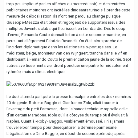
trop peu impliqué par les affiches du mercredi soir) et des rentrées
publicitaires moindres ont incité les dirigeants turinois à prendre cette
mesure de délocalisation. Ils n'ont rien perdu au change puisque
Giuseppe-Meazza était plein et regorgeait de supporters issus des
multiples Juventus clubs qui fleurissent en Lombardie. Dès le coup
d'envoi, Fernando Couto donnait le ton à cette seconde manche, en
percutant allègrement Fabrizio Ravanelli. On était alors proche de
l'incident diplomatique dans les relations italo-portugaises. Le
médiateur, belge, monsieur Van den Wijngaert, trancha dans le vif en
distribuant à Fernando Couto le premier carton jaune de la soirée. Sept
autres avertissements viendront ponctuer une partie formidablement
rythmée, mais a climat electrique.
Le duel attendu par tpute la presse transalpine entre les deux numéros
10 de génie. Roberto Baggio et Gianfranco Zola, allait tourner à
l'avantage du petit Parmesan, dont l'aisance technique rappelle celle
d'un certain Maradona. Idole qu'il a côtoyée du temps où il évoluait à
Naples. Quant à «Roby» Baggio, visiblement émoussé. il n'a jamais
trouvé le bon tempo pour déséquilibrer la défense parmesane.
L'égalisation de Dino Baggio, en début de seconde période, après