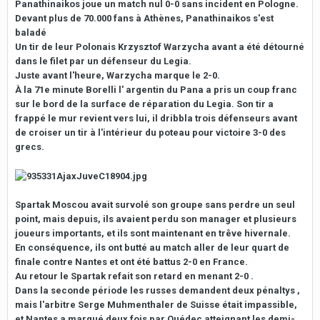
Panathinaikos joue un match nul 0-0 sans incident en Pologne.
Devant plus de 70.000 fans à Athènes, Panathinaikos s'est
baladé
Un tir de leur Polonais Krzysztof Warzycha avant a été détourné
dans le filet par un défenseur du Legia.
Juste avant l'heure, Warzycha marque le 2-0.
À la 71e minute Borelli l' argentin du Pana a pris un coup franc
sur le bord de la surface de réparation du Legia. Son tir a
frappé le mur revient vers lui, il dribbla trois défenseurs avant
de croiser un tir à l'intérieur du poteau pour victoire 3-0 des
grecs.
Spartak Moscou avait survolé son groupe sans perdre un seul
point, mais depuis, ils avaient perdu son manager et plusieurs
joueurs importants, et ils sont maintenant en trêve hivernale.
En conséquence, ils ont butté au match aller de leur quart de
finale contre Nantes et ont été battus 2-0 en France.
Au retour le Spartak refait son retard en menant 2-0 .
Dans la seconde période les russes demandent deux pénaltys ,
mais l'arbitre Serge Muhmenthaler de Suisse était impassible,
et Nantes a marqué deux fois par Ouédec atteignant les demi-