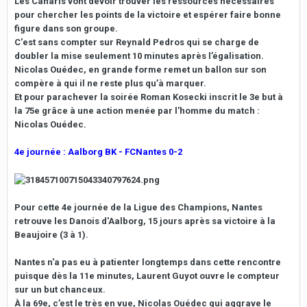
Les Canaris vont devoir trouver les ressources nécessaires
pour chercher les points de la victoire et espérer faire bonne
figure dans son groupe.
C'est sans compter sur Reynald Pedros qui se charge de
doubler la mise seulement 10 minutes après l’égalisation.
Nicolas Ouédec, en grande forme remet un ballon sur son
compère à qui il ne reste plus qu’à marquer.
Et pour parachever la soirée Roman Kosecki inscrit le 3e but à
la 75e grâce à une action menée par l'homme du match :
Nicolas Ouédec.
4e journée : Aalborg BK - FCNantes 0-2
Pour cette 4e journée de la Ligue des Champions, Nantes
retrouve les Danois d'Aalborg, 15 jours après sa victoire à la
Beaujoire (3 à 1).
Nantes n'a pas eu à patienter longtemps dans cette rencontre
puisque dès la 11e minutes, Laurent Guyot ouvre le compteur
sur un but chanceux.
À la 69e, c’est le très en vue, Nicolas Ouédec qui aggrave le