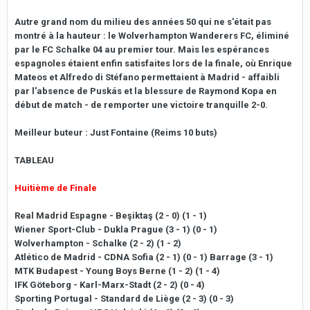
Autre grand nom du milieu des années 50 qui ne s'était pas
montré à la hauteur : le Wolverhampton Wanderers FC, éliminé
par le FC Schalke 04 au premier tour. Mais les espérances
espagnoles étaient enfin satisfaites lors de la finale, où Enrique
Mateos et Alfredo di Stéfano permettaient à Madrid - affaibli
par l'absence de Puskás et la blessure de Raymond Kopa en
début de match - de remporter une victoire tranquille 2-0.
Meilleur buteur : Just Fontaine (Reims 10 buts)
TABLEAU
Huitième de Finale
Real Madrid Espagne - Beşiktaş (2 - 0) (1 - 1)
Wiener Sport-Club - Dukla Prague (3 - 1) (0 - 1)
Wolverhampton - Schalke (2 - 2) (1 - 2)
Atlético de Madrid - CDNA Sofia (2 - 1) (0 - 1) Barrage (3 - 1)
MTK Budapest - Young Boys Berne (1 - 2) (1 - 4)
IFK Göteborg - Karl-Marx-Stadt (2 - 2) (0 - 4)
Sporting Portugal - Standard de Liège (2 - 3) (0 - 3)