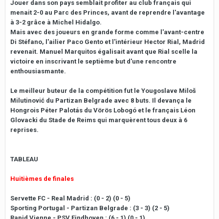
Jouer dans son pays semblait profiter au club français qui
menait 2-0 au Parc des Princes, avant de reprendre l'avantage
à 3-2 grâce à Michel Hidalgo.
Mais avec des joueurs en grande forme comme l'avant-centre
Di Stéfano, l'ailier Paco Gento et l'intérieur Hector Rial, Madrid
revenait. Manuel Marquitos égalisait avant que Rial scelle la
victoire en inscrivant le septième but d'une rencontre
enthousiasmante.
Le meilleur buteur de la compétition fut le Yougoslave Miloš
Milutinović du Partizan Belgrade avec 8 buts. Il devança le
Hongrois Péter Palotás du Vörös Lobogó et le français Léon
Glovacki du Stade de Reims qui marquèrent tous deux à 6
reprises.
TABLEAU
Huitièmes de finales
Servette FC - Real Madrid : (0 - 2) (0 - 5)
Sporting Portugal - Partizan Belgrade : (3 - 3) (2 - 5)
Rapid Vienne - PSV Eindhoven : (6 - 1) (0 - 1)