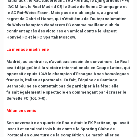
nationaux : le RSC Anderlecht, l'AGF Århus, le Djurgårdens IF FF,
l'AC Milan, le Real Madrid CF, le Stade de Reims Champagne et
le SC Rot-Weiss Essen. Mais pas de club anglais, au grand
regret de Gabriel Hanot, qui s'était ému de l'autoproclamation
du Wolverhampton Wanderers FC comme meilleur club du
continent après des victoires en amical contre le Kispest
Honvéd FC et le FC Spartak Moscow.
La menace madrilène
Madrid, au contraire, n'avait pas besoin de convaincre. Le Real
avait déjà goûté à la victoire internationale en Coupe Latine, qui
opposait depuis 1949 le champion d'Espagne à ses homologues
français, italien et portugais. En fait, l'équipe de Santiago
Bernabéu ne se contentait pas de participer à la fête : elle
faisait également le spectacle en commençant par écraser le
Servette FC (tot. 7-0).
Milan en demis
Son adversaire en quarts de finale était le FK Partizan, qui avait
inscrit et encaissé trois buts contre le Sporting Clube de
Portugal en ouverture de la compétition. Le match aller se