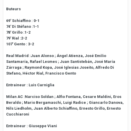
Buteurs
69' Schiaffino : 0-1
74' Di Stéfano :1-1
78' Grillo :1-2
79' Rial :2-2
107' Gento : 3-2
Real Madrid :Juan Alonso ; Ángel Atienza, José Emilio
Santamaría, Rafael Lesmes ; Juan Santistebán, José María
Zárraga ; Raymond Kopa, José Iglesias Joseito, Alfredo Di
Stefano, Héctor Rial, Francisco Gento
Entraineur : Luis Carniglia
Milan AC :Narciso Soldan ; Alfio Fontana, Cesare Maldini, Eros
Beraldo ; Mario Bergamaschi, Luigi Radice ; Giancarlo Danova,
Nils Liedholm, Juan Alberto Schiaffino, Ernesto Grillo, Ernesto
Cucchiaroni
Entraineur : Giuseppe Viani