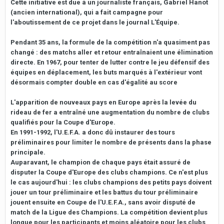
Cette initiative est due à un journaliste français, Gabriel Hanot
(ancien international), qui a fait campagne pour
l'aboutissement de ce projet dans le journal L'Équipe.
Pendant 35 ans, la formule de la compétition n'a quasiment pas
changé : des matchs aller et retour entraînaient une élimination
directe. En 1967, pour tenter de lutter contre le jeu défensif des
équipes en déplacement, les buts marqués à l'extérieur vont
désormais compter double en cas d'égalité au score
L'apparition de nouveaux pays en Europe après la levée du
rideau de fer a entraîné une augmentation du nombre de clubs
qualifiés pour la Coupe d'Europe.
En 1991-1992, l'U.E.F.A. a donc dû instaurer des tours
préliminaires pour limiter le nombre de présents dans la phase
principale.
Auparavant, le champion de chaque pays était assuré de
disputer la Coupe d'Europe des clubs champions. Ce n'est plus
le cas aujourd'hui : les clubs champions des petits pays doivent
jouer un tour préliminaire et les battus du tour préliminaire
jouent ensuite en Coupe de l'U.E.F.A., sans avoir disputé de
match de la Ligue des Champions. La compétition devient plus
longue pour les participants et moins aléatoire pour les clubs