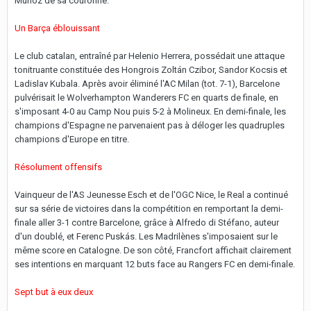
Muñoz de sa couronne.
Un Barça éblouissant
Le club catalan, entraîné par Helenio Herrera, possédait une attaque
tonitruante constituée des Hongrois Zoltán Czibor, Sandor Kocsis et
Ladislav Kubala. Après avoir éliminé l'AC Milan (tot. 7-1), Barcelone
pulvérisait le Wolverhampton Wanderers FC en quarts de finale, en
s'imposant 4-0 au Camp Nou puis 5-2 à Molineux. En demi-finale, les
champions d'Espagne ne parvenaient pas à déloger les quadruples
champions d'Europe en titre.
Résolument offensifs
Vainqueur de l'AS Jeunesse Esch et de l'OGC Nice, le Real a continué
sur sa série de victoires dans la compétition en remportant la demi-
finale aller 3-1 contre Barcelone, grâce à Alfredo di Stéfano, auteur
d'un doublé, et Ferenc Puskás. Les Madrilènes s'imposaient sur le
même score en Catalogne. De son côté, Francfort affichait clairement
ses intentions en marquant 12 buts face au Rangers FC en demi-finale.
Sept but à eux deux