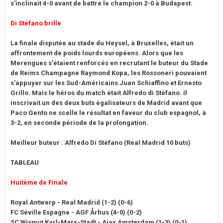
s'inclinait 4-0 avant de battre le champion 2-0 à Budapest.
Di Stéfano brille
La finale disputée au stade du Heysel, à Bruxelles, était un
affrontement de poids lourds européens. Alors que les
Merengues s'étaient renforcés en recrutant le buteur du Stade
de Reims Champagne Raymond Kopa, les Rossoneri pouvaient
s'appuyer sur les Sud-Américains Juan Schiaffino et Ernesto
Grillo. Mais le héros du match était Alfredo di Stéfano. Il
inscrivait un des deux buts égalisateurs de Madrid avant que
Paco Gento ne scelle le résultat en faveur du club espagnol, à
3-2, en seconde période de la prolongation.
Meilleur buteur : Alfredo Di Stéfano (Real Madrid 10 buts)
TABLEAU
Huitème de Finale
Royal Antwerp - Real Madrid (1-2) (0-6)
FC Séville Espagne - AGF Århus (4-0) (0-2)
SC Wismut Karl-Marx-Stadt - Ajax Amsterdam (1-3) (0-1)