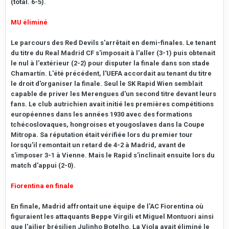
(total. 6-5).
MU éliminé
Le parcours des Red Devils s'arrêtait en demi-finales. Le tenant
du titre du Real Madrid CF s'imposait à l'aller (3-1) puis obtenait
le nul à l'extérieur (2-2) pour disputer la finale dans son stade
Chamartín. L'été précédent, l'UEFA accordait au tenant du titre
le droit d'organiser la finale. Seul le SK Rapid Wien semblait
capable de priver les Merengues d'un second titre devant leurs
fans. Le club autrichien avait initié les premières compétitions
européennes dans les années 1930 avec des formations
tchécoslovaques, hongroises et yougoslaves dans la Coupe
Mitropa. Sa réputation était vérifiée lors du premier tour
lorsqu'il remontait un retard de 4-2 à Madrid, avant de
s'imposer 3-1 à Vienne. Mais le Rapid s'inclinait ensuite lors du
match d'appui (2-0).
Fiorentina en finale
En finale, Madrid affrontait une équipe de l'AC Fiorentina où
figuraient les attaquants Beppe Virgili et Miguel Montuori ainsi
que l'ailier brésilien Julinho Botelho. La Viola avait éliminé le