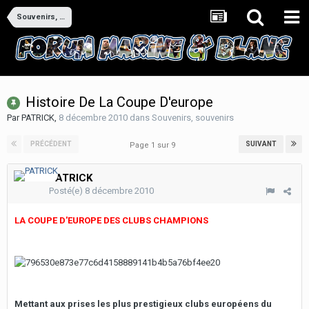
Souvenirs, souvenirs
Histoire De La Coupe D'europe
Par
PATRICK
,
8 décembre 2010
dans
Souvenirs, souvenirs
PRÉCÉDENT
SUIVANT
Page 1 sur 9
PATRICK
Posté(e)
8 décembre 2010
LA COUPE D'EUROPE DES CLUBS CHAMPIONS
Mettant aux prises les plus prestigieux clubs européens du