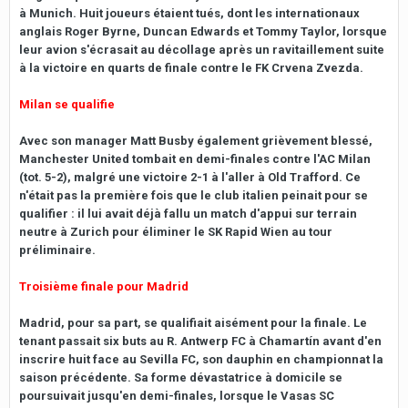
à Munich. Huit joueurs étaient tués, dont les internationaux
anglais Roger Byrne, Duncan Edwards et Tommy Taylor, lorsque
leur avion s'écrasait au décollage après un ravitaillement suite
à la victoire en quarts de finale contre le FK Crvena Zvezda.
Milan se qualifie
Avec son manager Matt Busby également grièvement blessé,
Manchester United tombait en demi-finales contre l'AC Milan
(tot. 5-2), malgré une victoire 2-1 à l'aller à Old Trafford. Ce
n'était pas la première fois que le club italien peinait pour se
qualifier : il lui avait déjà fallu un match d'appui sur terrain
neutre à Zurich pour éliminer le SK Rapid Wien au tour
préliminaire.
Troisième finale pour Madrid
Madrid, pour sa part, se qualifiait aisément pour la finale. Le
tenant passait six buts au R. Antwerp FC à Chamartín avant d'en
inscrire huit face au Sevilla FC, son dauphin en championnat la
saison précédente. Sa forme dévastatrice à domicile se
poursuivait jusqu'en demi-finales, lorsque le Vasas SC