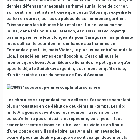
dernier défenseur aragonais enrhumé sur la ligne de corner,
son centre en retrait ne trouve que Jesus Solona qui expédie le
ballon en corner, au ras du poteau de son immense gardien.
Frisson dans les tribunes bleu et blanc. Un nouveau carton
jaune, cette fois pour Paul Merson, et c'est Gustavo Poyet qui
ose une première tête plongeante pour Saragosse. Insignifiante
mais suffisante pour donner confiance aux hommes de
Fernandez ­ pas Luis, mais Victor ­, le plus jeune entraîneur de la
Liga, licencié en lettres et philosophie. C'est d'ailleurs le
moment que choisit Juan Eduardo Esnaider, le petit génie qu'on
appelle déjà le Stoichkov argentin, pour montrer qu'il existe,
d'un tir croisé au ras du poteau de David Seaman.
Les chorales se répondent mais celles se Saragosse semblent
plus arrogantes en ce début de deuxième mi-temps. Les dix
mille Aragonais savent que leur équipe n'a rien à perdre
puisqu'elle n'a pas d'histoire européenne, ou si peu. Il faut
remonter trente saisons pour trouver une victoire en finale
d'une Coupe des villes de foire. Les Anglais, en revanche,
courent pour un doublé puisque ce sont eux qui détiennent la