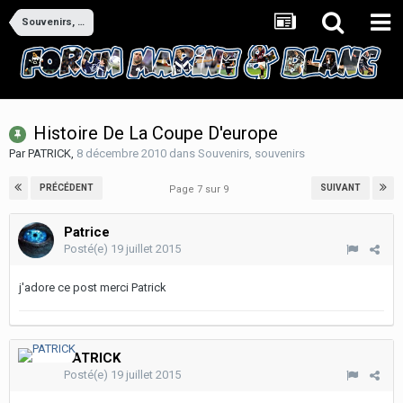
Souvenirs, souvenirs
Histoire De La Coupe D'europe
Par
PATRICK
,
8 décembre 2010
dans
Souvenirs, souvenirs
PRÉCÉDENT
SUIVANT
Page 7 sur 9
Patrice
Posté(e)
19 juillet 2015
j'adore ce post merci Patrick
PATRICK
Posté(e)
19 juillet 2015