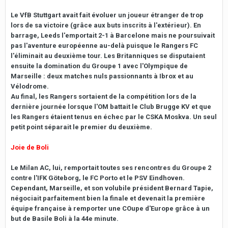
Le VfB Stuttgart avait fait évoluer un joueur étranger de trop
lors de sa victoire (grâce aux buts inscrits à l'extérieur). En
barrage, Leeds l'emportait 2-1 à Barcelone mais ne poursuivait
pas l'aventure européenne au-delà puisque le Rangers FC
l'éliminait au deuxième tour. Les Britanniques se disputaient
ensuite la domination du Groupe 1 avec l'Olympique de
Marseille : deux matches nuls passionnants à Ibrox et au
Vélodrome.
Au final, les Rangers sortaient de la compétition lors de la
dernière journée lorsque l'OM battait le Club Brugge KV et que
les Rangers étaient tenus en échec par le CSKA Moskva. Un seul
petit point séparait le premier du deuxième.
Joie de Boli
Le Milan AC, lui, remportait toutes ses rencontres du Groupe 2
contre l'IFK Göteborg, le FC Porto et le PSV Eindhoven.
Cependant, Marseille, et son volubile président Bernard Tapie,
négociait parfaitement bien la finale et devenait la première
équipe française à remporter une COupe d'Europe grâce à un
but de Basile Boli à la 44e minute.