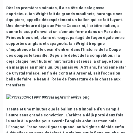
Dès les premières minutes, il a sa tête de sale gosse
capricieux. Ian Wright fait de grands moulinets, harangue ses
équipiers, appelle désespérément un ballon qui se fait fuyant.
Une demi-heure déjà que Piero Ceccarini, l'arbitre italien, a
donné le coup d'envoi et on s'ennuie ferme dans un Parc des
Princes bleu ciel, blanc et rouge, partagé de façon égale entre
supporters anglais et espagnols. Ian Wright trépigne
d'impatience tant le désir d'entrer dans l'histoire de la Coupe
des coupes le tenaille. Depuis le début de la compétition, il a
déjà claqué neuf buts en huit matchs et réussi à chaque fois à
en marquer au moins un. Du jamais vu. A 31 ans, l'ancienne star
de Crystal Palace, en fin de contrat à Arsenal, sait l'occasion
belle de faire le beau à l'orée de l'ouverture de la chasse aux
transferts
Trente et une minutes que le ballon se trimballe d'un camp à
l'autre sans grande conviction. L'arbitre a déjà porté deux fois
la main à la poche pour avertir l'Anglais John Hartson puis
l'Espagnol Francisco Higuera quand Ian Wright se décide enfin
à dévoiler une once de talent. Un slalom sur le flanc gauche, un