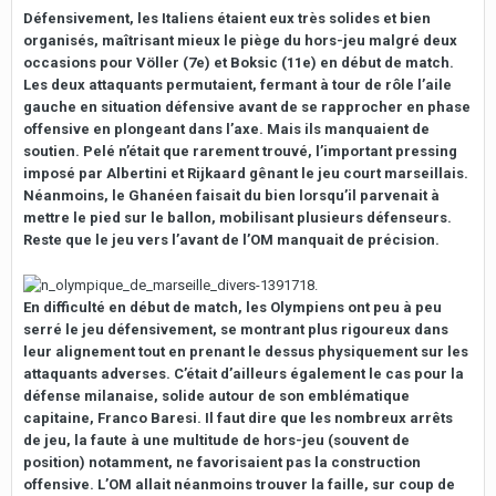
Défensivement, les Italiens étaient eux très solides et bien
organisés, maîtrisant mieux le piège du hors-jeu malgré deux
occasions pour Völler (7e) et Boksic (11e) en début de match.
Les deux attaquants permutaient, fermant à tour de rôle l’aile
gauche en situation défensive avant de se rapprocher en phase
offensive en plongeant dans l’axe. Mais ils manquaient de
soutien. Pelé n’était que rarement trouvé, l’important pressing
imposé par Albertini et Rijkaard gênant le jeu court marseillais.
Néanmoins, le Ghanéen faisait du bien lorsqu’il parvenait à
mettre le pied sur le ballon, mobilisant plusieurs défenseurs.
Reste que le jeu vers l’avant de l’OM manquait de précision.
En difficulté en début de match, les Olympiens ont peu à peu
serré le jeu défensivement, se montrant plus rigoureux dans
leur alignement tout en prenant le dessus physiquement sur les
attaquants adverses. C’était d’ailleurs également le cas pour la
défense milanaise, solide autour de son emblématique
capitaine, Franco Baresi. Il faut dire que les nombreux arrêts
de jeu, la faute à une multitude de hors-jeu (souvent de
position) notamment, ne favorisaient pas la construction
offensive. L’OM allait néanmoins trouver la faille, sur coup de