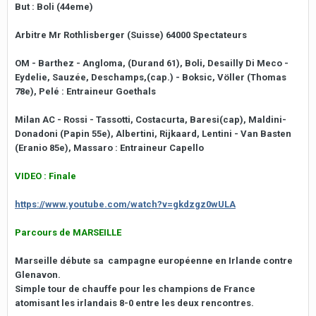
But : Boli (44eme)
Arbitre Mr Rothlisberger (Suisse) 64000 Spectateurs
OM
- Barthez - Angloma, (Durand 61), Boli, Desailly Di Meco -
Eydelie, Sauzée, Deschamps,(cap.) - Boksic, Völler (Thomas
78e), Pelé : Entraineur Goethals
Milan AC
- Rossi - Tassotti, Costacurta, Baresi(cap), Maldini-
Donadoni (Papin 55e), Albertini, Rijkaard, Lentini - Van Basten
(Eranio 85e), Massaro : Entraineur Capello
VIDEO : Finale
https://www.youtube.com/watch?v=gkdzgz0wULA
Parcours de MARSEILLE
Marseille débute sa campagne européenne en Irlande contre
Glenavon.
Simple tour de chauffe pour les champions de France
atomisant les irlandais 8-0 entre les deux rencontres.