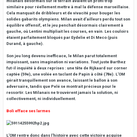
milanais désormais sur le terrain avaient un profil trop
similaire pour réellement mettre à mal la défense marseillaise.
Cela manquait de dribbleurs et de vivacité pour bouger les
solides gabarits olympiens. Milan avait d’ailleurs perdu tout son
équilibre offensif, et le jeu penchait désormais clairement à
gauche, où Lentini multipliait les courses, en vain. Les couloirs
étaient parfaitement bloqués par Eydelie et Di Meco (puis
Durand, à gauche).
Son jeu long devenu inefficace, le Milan parut totalement
impuissant, sans imagination ni variations. Tout juste Barthez
fut-il inquiété à deux reprises : une tête de Rijkaard sur corner
captée (59e), une volée en taclant de Papin à côté (78e). L’OM
gérait tranquillement son avance, laissant le ballon à son
adversaire, tandis que Pelé se montrait précieux pour le
ressortir. Les Milanais ne trouvèrent jamais la solution, ni
collectivement, ni individuellement.
Boli efface ses larmes
L’OM rentre donc dans l’histoire avec cette victoire acquise