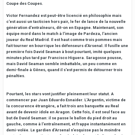
Coupe des Coupes.
Victor Fernandez est peut-être licencié en philosophie mais
c'est aussi un tacticien hors pair, le fer de lance de la nouvelle
génération d'entraîneurs, dit-on en Espagne. Maintenant, son
équipe mord dans le match à l'image de Pardeza, l'ancien
joueur du Real Madrid. Il est haut comme trois pommes mais
fait tourner en bourrique les défenseurs d'Arsenal. Il fusille une
première fois David Seaman à bout pourtant, imité quelques
minutes plus tard par Francisco Higuera. Saragosse pousse,
mais David Seaman semble imbattable, un peu comme en
demi-finale à Gênes, quand il s'est permis de détourner trois
pénalties.
Pourtant, les stars vont justifier pleinement leur statut. A
commencer par Juan Eduardo Esnaider. L'Argentin, victime de
la concurence étrangère, a fait trois ans banquette au Real
avant de devenir idole en Aragon. Cette fois, il est seul face au
but de David Seaman: il se passe le ballon du pied droit au
gauche, comme à l'entraînement, et frappe instantanément en
demi-volée. Le gardien d'Arsenal n'esquisse pas le moindre