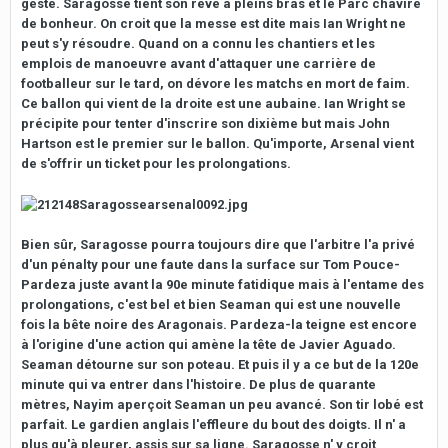
geste. Saragosse tient son rêve à pleins bras et le Parc chavire
de bonheur. On croit que la messe est dite mais Ian Wright ne
peut s'y résoudre. Quand on a connu les chantiers et les
emplois de manoeuvre avant d'attaquer une carrière de
footballeur sur le tard, on dévore les matchs en mort de faim.
Ce ballon qui vient de la droite est une aubaine. Ian Wright se
précipite pour tenter d'inscrire son dixième but mais John
Hartson est le premier sur le ballon. Qu'importe, Arsenal vient
de s'offrir un ticket pour les prolongations.
Bien sûr, Saragosse pourra toujours dire que l'arbitre l'a privé
d'un pénalty pour une faute dans la surface sur Tom Pouce-
Pardeza juste avant la 90e minute fatidique mais à l'entame des
prolongations, c'est bel et bien Seaman qui est une nouvelle
fois la bête noire des Aragonais. Pardeza-la teigne est encore
à l'origine d'une action qui amène la tête de Javier Aguado.
Seaman détourne sur son poteau. Et puis il y a ce but de la 120e
minute qui va entrer dans l'histoire. De plus de quarante
mètres, Nayim aperçoit Seaman un peu avancé. Son tir lobé est
parfait. Le gardien anglais l'effleure du bout des doigts. Il n' a
plus qu'à pleurer, assis sur sa ligne. Saragosse n' y croit